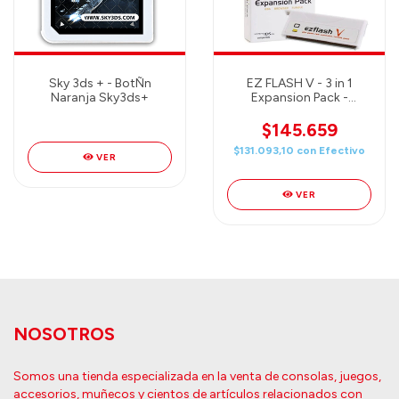
Sky 3ds + - BotÑn
EZ FLASH V - 3 in 1
Naranja Sky3ds+
Expansion Pack -
(compatible con
Nintendo DS)
$145.659
$131.093,10
con
Efectivo
VER
VER
NOSOTROS
Somos una tienda especializada en la venta de consolas, juegos,
accesorios, muñecos y cientos de artículos relacionados con