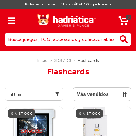
Podés visitarnos de LUNES a SÁBADOS o pedir envío!
0
Inicio
>
3DS / DS
>
Flashcards
Flashcards
Filtrar
SIN STOCK
SIN STOCK