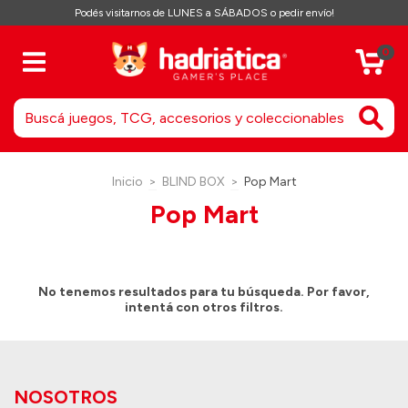
Podés visitarnos de LUNES a SÁBADOS o pedir envío!
0
Inicio
>
BLIND BOX
>
Pop Mart
Pop Mart
No tenemos resultados para tu búsqueda. Por favor,
intentá con otros filtros.
NOSOTROS