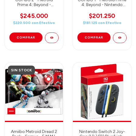
Prime 4: Beyond -
4: Beyond - Nintendo
Nintendo Switch +
Switch + Amiibo Samus
Amiibo Samus & Vi-O-La
(Juego + Amiibo)
$245.000
$201.250
(Juego + Amiibo)
$220.500
con
Efectivo
$181.125
con
Efectivo
SIN STOCK
Amiibo Metroid Dread 2
Nintendo Switch 2 Joy-