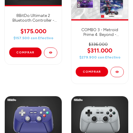
8BitDo Ultimate 2
Bluetooth Controller -
Black (80ND02)
COMBO 3 - Metroid
$175.000
Prime 4: Beyond -
$157.500
con
Efectivo
Nintendo Switch +
Amiibo Samus + Amiibo
$336.000
Samus & Vi-O-La (Juego
$311.000
+ 2 Amiibo)
$279.900
con
Efectivo