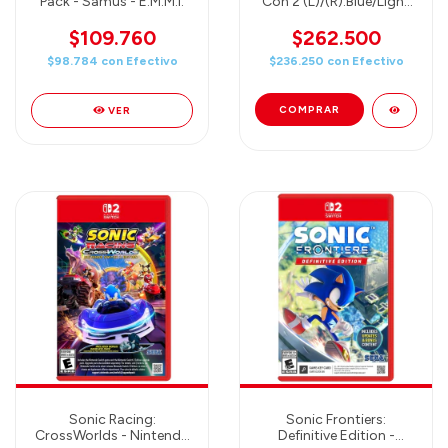
Pack - Samus - E.M.M.I.
Con 2 (L)/(R):Blue/Light
Yellow
$109.760
$262.500
$98.784
con
Efectivo
$236.250
con
Efectivo
VER
Sonic Racing:
Sonic Frontiers:
CrossWorlds - Nintendo
Definitive Edition -