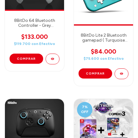
8BitDo 64 Bluetooth
Controller - Grey
(80NE16)
8BitDo Lite 2 Bluetooth
$133.000
gamepad ( Turquoise
$119.700
con
Efectivo
edition) (80KA02)
$84.000
$75.600
con
Efectivo
7
%
OFF