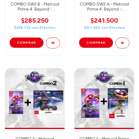
COMBO SW2 B - Metroid
COMBO SW2 A - Metroid
Prime 4: Beyond -
Prime 4: Beyond -
Nintendo Switch 2
Nintendo Switch 2
Edition + Amiibo Samus
Edition + Amiibo Samus
$285.250
$241.500
& Vi-O-La (Juego +
(Juego + Amiibo)
$256.725
con
Efectivo
$217.350
con
Efectivo
Amiibo)
COMBO 2 - Metroid
COMBO 1 - Metroid Prime