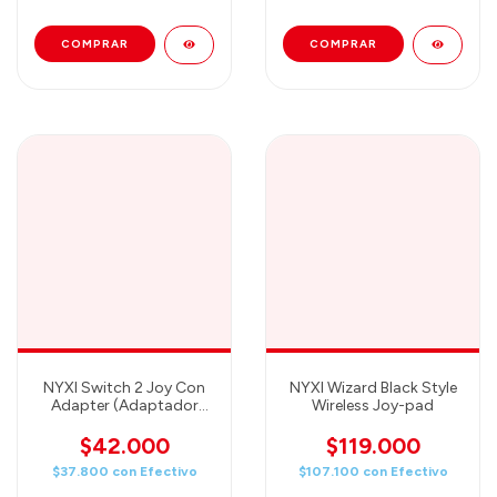
NYXI Switch 2 Joy Con
NYXI Wizard Black Style
Adapter (Adaptador
Wireless Joy-pad
para usar Joy-Con de
Switch 1 en Switch 2!)
$42.000
$119.000
$37.800
con
Efectivo
$107.100
con
Efectivo