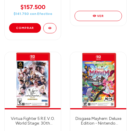
Switch 2
Nintendo Switch 2
$157.500
$141.750
con
Efectivo
VER
Virtua Fighter 5 R.E.V.O.
Disgaea Mayhem: Deluxe
World Stage: 30th
Edition - Nintendo
Anniversary Edition -
Switch 2