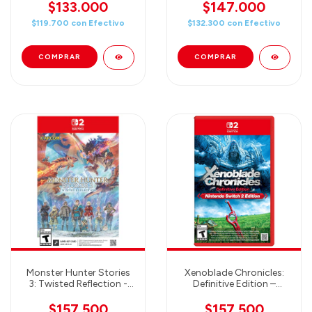
Nintendo Switch 2
$133.000
$147.000
$119.700
con
Efectivo
$132.300
con
Efectivo
Monster Hunter Stories
Xenoblade Chronicles:
3: Twisted Reflection -
Definitive Edition –
Nintendo Switch 2
Nintendo Switch 2
Edition
$157.500
$157.500