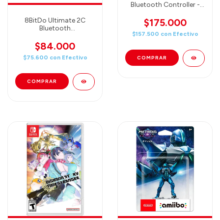
Bluetooth Controller -
White (80ND01)
8BitDo Ultimate 2C
$175.000
Bluetooth
$157.500
con
Efectivo
Controller(Blue)
(80NC01)
$84.000
$75.600
con
Efectivo