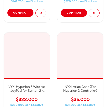
$141.750
con
Efectivo
$220.500
con
Efectivo
NYXI Hyperion 3 Wireless
NYXI Atlas Case (For
JoyPad for Switch 2 -
Hyperion 2 Controller)
Black + NYXI Odyssey
Case (CONTROL +
$322.000
$35.000
ESTUCHE)
$289.800
con
Efectivo
$31.500
con
Efectivo