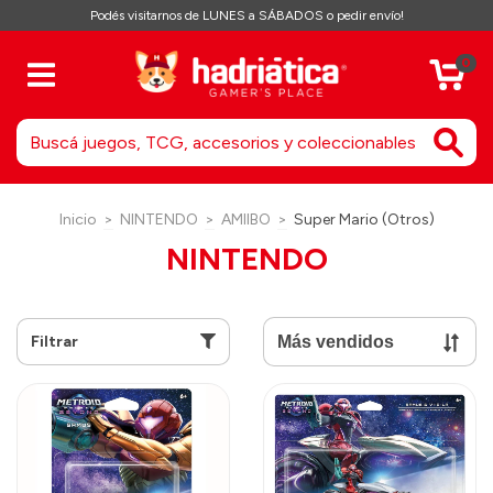
Podés visitarnos de LUNES a SÁBADOS o pedir envío!
0
Inicio
>
NINTENDO
>
AMIIBO
>
Super Mario (Otros)
NINTENDO
Filtrar