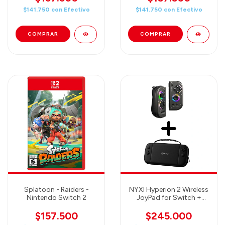
$141.750
con
Efectivo
$141.750
con
Efectivo
Splatoon - Raiders -
NYXI Hyperion 2 Wireless
Nintendo Switch 2
JoyPad for Switch +
NYXI Atlas Case
(CONTROLES +
$157.500
$245.000
ESTUCHE)