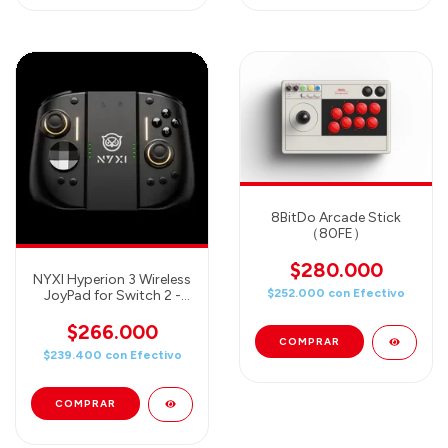
8BitDo Arcade Stick
（80FE）
$280.000
NYXI Hyperion 3 Wireless
$252.000
con
Efectivo
JoyPad for Switch 2 -
Black
$266.000
$239.400
con
Efectivo