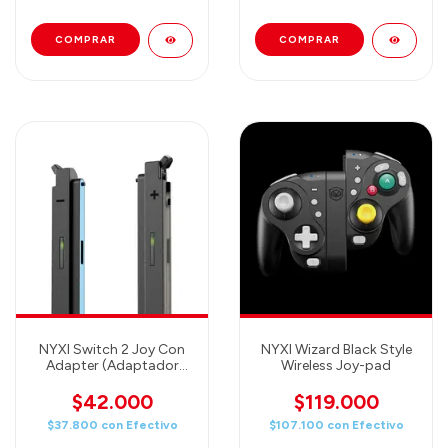
NYXI Switch 2 Joy Con
NYXI Wizard Black Style
Adapter (Adaptador
Wireless Joy-pad
para usar Joy-Con de
Switch 1 en Switch 2!)
$42.000
$119.000
$37.800
con
Efectivo
$107.100
con
Efectivo