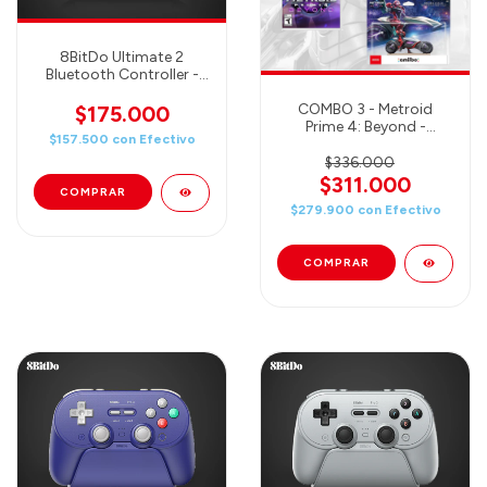
8BitDo Ultimate 2
Bluetooth Controller -
Black (80ND02)
COMBO 3 - Metroid
$175.000
Prime 4: Beyond -
$157.500
con
Efectivo
Nintendo Switch +
Amiibo Samus + Amiibo
$336.000
Samus & Vi-O-La (Juego
$311.000
+ 2 Amiibo)
$279.900
con
Efectivo