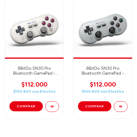
8BitDo SN30 Pro
8BitDo SN30 Pro
Bluetooth GamePad -
Bluetooth GamePad -
Hall edition/ G classic
Hall edition/ Gray
(80DJ04)
(80DM02)
$112.000
$112.000
$100.800
con
Efectivo
$100.800
con
Efectivo