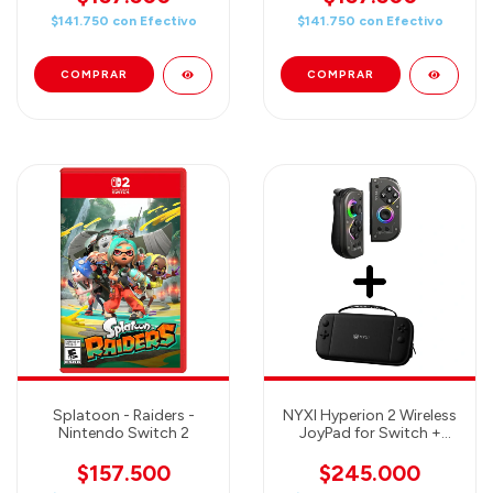
$141.750
con
Efectivo
$141.750
con
Efectivo
Splatoon - Raiders -
NYXI Hyperion 2 Wireless
Nintendo Switch 2
JoyPad for Switch +
NYXI Atlas Case
(CONTROLES +
$157.500
$245.000
ESTUCHE)