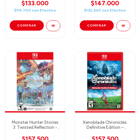
Nintendo Switch 2
$133.000
$147.000
$119.700
con
Efectivo
$132.300
con
Efectivo
Monster Hunter Stories
Xenoblade Chronicles:
3: Twisted Reflection -
Definitive Edition –
Nintendo Switch 2
Nintendo Switch 2
Edition
$157.500
$157.500