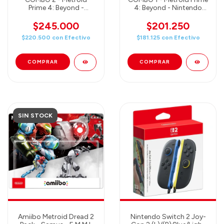
Prime 4: Beyond -
4: Beyond - Nintendo
Nintendo Switch +
Switch + Amiibo Samus
Amiibo Samus & Vi-O-La
(Juego + Amiibo)
$245.000
$201.250
(Juego + Amiibo)
$220.500
con
Efectivo
$181.125
con
Efectivo
SIN STOCK
Amiibo Metroid Dread 2
Nintendo Switch 2 Joy-