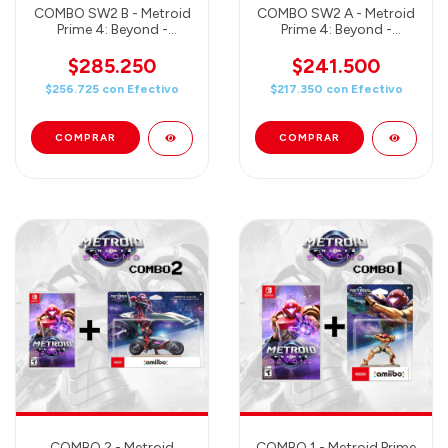
COMBO SW2 B - Metroid
COMBO SW2 A - Metroid
Prime 4: Beyond -
Prime 4: Beyond -
Nintendo Switch 2
Nintendo Switch 2
Edition + Amiibo Samus
Edition + Amiibo Samus
$285.250
$241.500
& Vi-O-La (Juego +
(Juego + Amiibo)
$256.725
con
Efectivo
$217.350
con
Efectivo
Amiibo)
COMBO 2 - Metroid
COMBO 1 - Metroid Prime