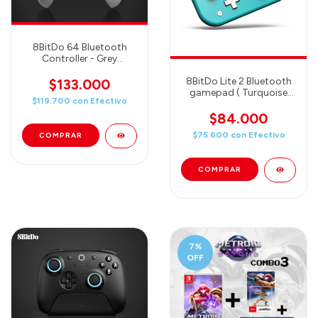
8BitDo 64 Bluetooth
Controller - Grey
(80NE16)
8BitDo Lite 2 Bluetooth
$133.000
gamepad ( Turquoise
$119.700
con
Efectivo
edition) (80KA02)
$84.000
$75.600
con
Efectivo
7
%
OFF