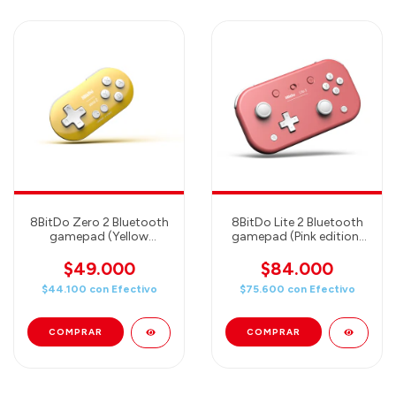
8BitDo Zero 2 Bluetooth
8BitDo Lite 2 Bluetooth
gamepad (Yellow
gamepad (Pink edition)
edition)（80EH）
(80KA01)
$49.000
$84.000
$44.100
con
Efectivo
$75.600
con
Efectivo