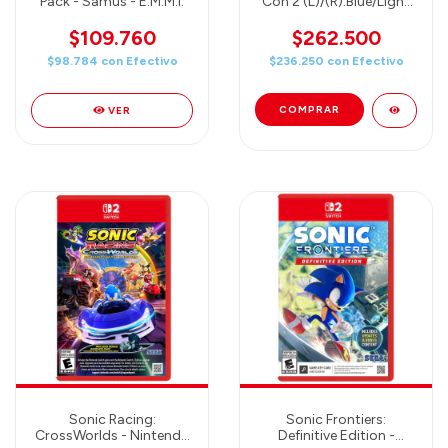
Pack - Samus - E.M.M.I.
Con 2 (L)/(R):Blue/Light
Yellow
$109.760
$262.500
$98.784
con
Efectivo
$236.250
con
Efectivo
VER
Sonic Racing:
Sonic Frontiers:
CrossWorlds - Nintendo
Definitive Edition -