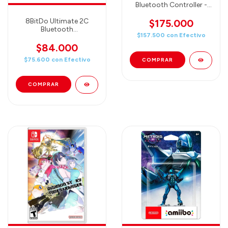
Bluetooth Controller -
White (80ND01)
8BitDo Ultimate 2C
$175.000
Bluetooth
$157.500
con
Efectivo
Controller(Blue)
(80NC01)
$84.000
$75.600
con
Efectivo