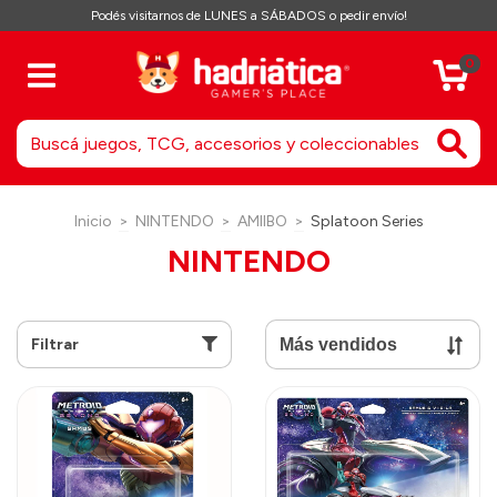
Podés visitarnos de LUNES a SÁBADOS o pedir envío!
0
Inicio
>
NINTENDO
>
AMIIBO
>
Splatoon Series
NINTENDO
Filtrar