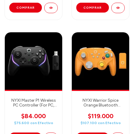
NYXI Master P1 Wireless
NYXI Warrior Spice
PC Controller (For PC,
Orange Bluetooth
Switch, iOS, Android and
Controller (Incluye
More)
adaptador para
$84.000
$119.000
GameCube!)
$75.600
con
Efectivo
$107.100
con
Efectivo