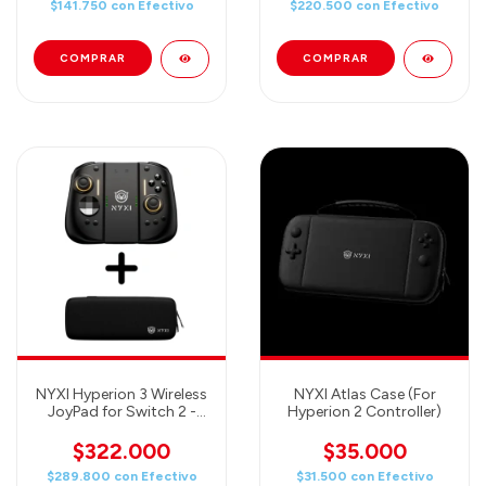
$141.750
con
Efectivo
$220.500
con
Efectivo
NYXI Hyperion 3 Wireless
NYXI Atlas Case (For
JoyPad for Switch 2 -
Hyperion 2 Controller)
Black + NYXI Odyssey
Case (CONTROL +
$322.000
$35.000
ESTUCHE)
$289.800
con
Efectivo
$31.500
con
Efectivo