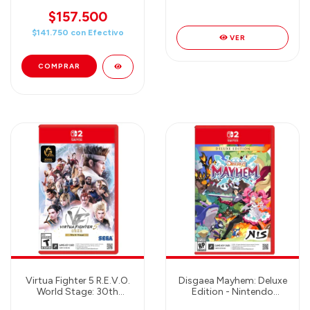
Switch 2
Nintendo Switch 2
$157.500
$141.750
con
Efectivo
VER
Virtua Fighter 5 R.E.V.O.
Disgaea Mayhem: Deluxe
World Stage: 30th
Edition - Nintendo
Anniversary Edition -
Switch 2