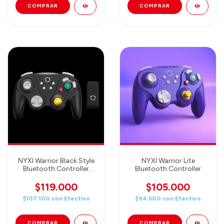
NYXI Warrior Black Style
NYXI Warrior Lite
Bluetooth Controller
Bluetooth Controller
(Incluye adaptador para
GameCube!)
$119.000
$105.000
$107.100
con
Efectivo
$94.500
con
Efectivo