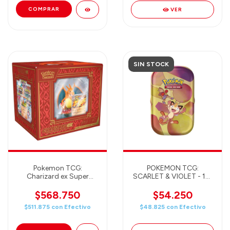
VER
SIN STOCK
Pokemon TCG:
POKEMON TCG:
Charizard ex Super
SCARLET & VIOLET - 151
Premium Collection
- MINI TIN - RANDOM (2
Booster + Moneda
$568.750
$54.250
Energía + Art Card)
$511.875
con
Efectivo
$48.825
con
Efectivo