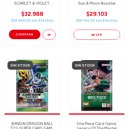
SCARLET & VIOLET:
Sun & Moon Booster
OBSIDIAN FLAMES -
Pack
BOOSTER PACK
$32.988
$29.103
$29.689,20
con
Efectivo
$26.192,70
con
Efectivo
VER
SIN STOCK
SIN STOCK
BANDAI DRAGON BALL
One Piece Card Game:
TCG SUPER CARD GAME
Legacy Of The Master