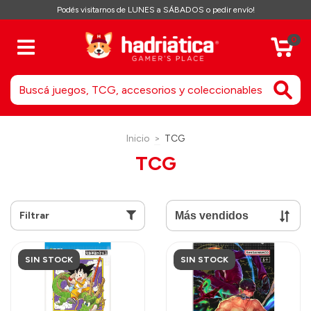
Podés visitarnos de LUNES a SÁBADOS o pedir envío!
0
Inicio
>
TCG
TCG
Filtrar
SIN STOCK
SIN STOCK