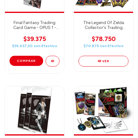
Final Fantasy Trading
The Legend Of Zelda
Card Game - OPUS 1 -
Collector's Trading
Booster
Cards Fun Box - 4 packs
of 6 cards each / Poster /
$39.375
$78.750
Foil Card / Collector Pin /
$35.437,50
con
Efectivo
$70.875
con
Efectivo
Gold Foil & More!
VER