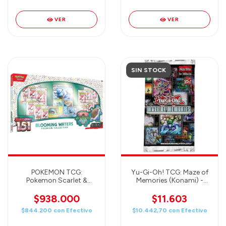
VER
VER
SIN STOCK
POKEMON TCG:
Yu-Gi-Oh! TCG: Maze of
Pokemon Scarlet &
Memories (Konami) -
Violet 151 Blooming
Booster
Waters Premium
$938.000
$11.603
Collection Ingles TCG
$844.200
con
Efectivo
$10.442,70
con
Efectivo