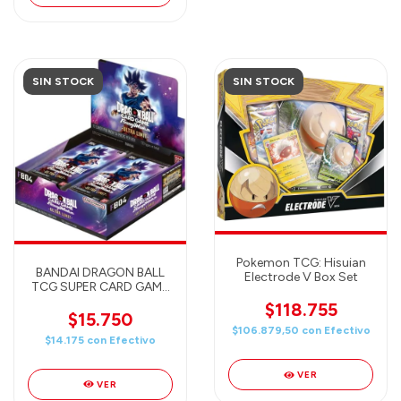
SIN STOCK
SIN STOCK
Pokemon TCG: Hisuian
BANDAI DRAGON BALL
Electrode V Box Set
TCG SUPER CARD GAME
- FUSION WORLD -
$118.755
ULTRA LIMIT BOOSTER
$15.750
Pack (FB04) ENGLISH
$106.879,50
con
Efectivo
$14.175
con
Efectivo
VER
VER