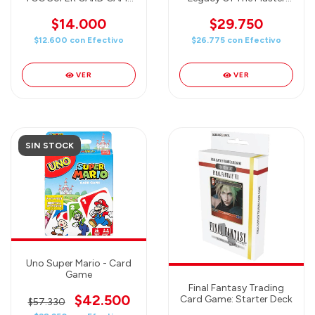
- FUSION WORLD -
Booster Pack (OP-12)
BEYOND GENERATIONS
One Piece TCG English
$14.000
$29.750
Booster Pack (B24)
$12.600
con
Efectivo
$26.775
con
Efectivo
ENGLISH
VER
VER
SIN STOCK
Uno Super Mario - Card
Game
Final Fantasy Trading
$42.500
Card Game: Starter Deck
$57.330