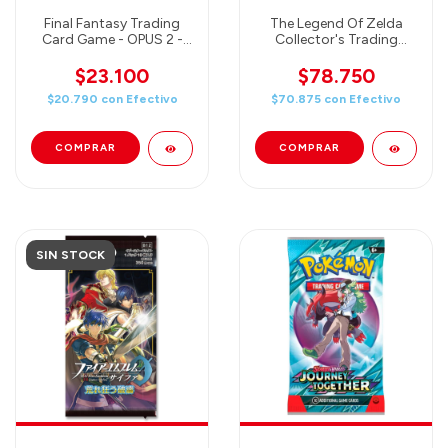
Final Fantasy Trading
The Legend Of Zelda
Card Game - OPUS 2 -
Collector's Trading
Booster
Cards Fun Box - 4 packs
of 6 cards each / Poster /
$23.100
$78.750
Foil Card / Collector Pin /
$20.790
con
Efectivo
$70.875
con
Efectivo
Gold Foil & More!
SIN STOCK