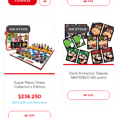
VER
SIN STOCK
SIN STOCK
Deck Protector Sleeves
NINTENDO (65 units)
(random model)
Super Mario Chess
Collector's Edition
AJEDREZ
$236.250
VER
$212.625
con
Efectivo
VER