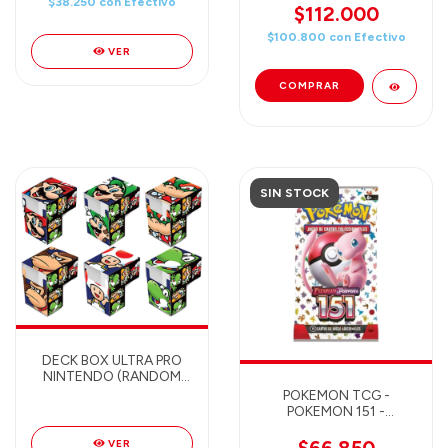
$38.250
con
Efectivo
$112.000
$100.800
con
Efectivo
VER
COMPRAR
SIN STOCK
DECK BOX ULTRA PRO
NINTENDO (RANDOM
MODEL)
POKEMON TCG -
POKEMON 151 -
BOOSTER PACK - 10
CARTAS
VER