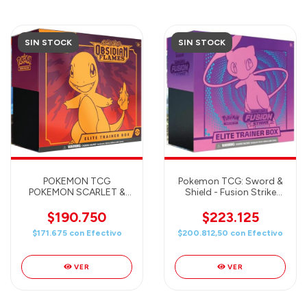
SIN STOCK
SIN STOCK
POKEMON TCG
Pokemon TCG: Sword &
POKEMON SCARLET &
Shield - Fusion Strike
VIOLET OBSIDIAN
Elite Trainer Box
FLAMES ELITE TRAINER
$190.750
$223.125
BOX
$171.675
con
Efectivo
$200.812,50
con
Efectivo
VER
VER