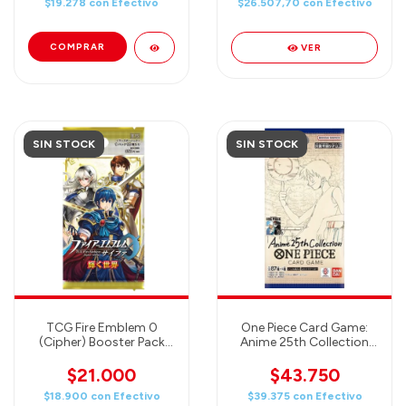
$19.278
con
Efectivo
$26.507,70
con
Efectivo
VER
SIN STOCK
SIN STOCK
TCG Fire Emblem 0
One Piece Card Game:
(Cipher) Booster Pack
Anime 25th Collection
Shining World B15
Booster Pack (EB-02)
One Piece TCG JAPAN
$21.000
$43.750
$18.900
con
Efectivo
$39.375
con
Efectivo