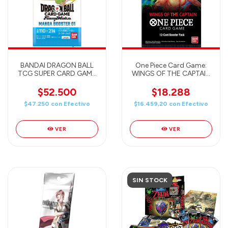
BANDAI DRAGON BALL
One Piece Card Game:
TCG SUPER CARD GAME
WINGS OF THE CAPTAIN
- FUSION WORLD -
(OP-06) One Piece TCG
MANGA BOOSTER Pack
English
$52.500
$18.288
01 (SB01) - JAPAN (6
$47.250
con
Efectivo
$16.459,20
con
Efectivo
cards)
VER
VER
SIN STOCK