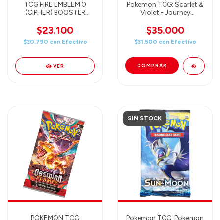
TCG FIRE EMBLEM 0
Pokemon TCG: Scarlet &
(CIPHER) BOOSTER
Violet - Journey
PACK, RAGING BURST
Together Booster -
B12
Expansion Pack (1
$23.100
$35.000
booster)
$20.790
con
Efectivo
$31.500
con
Efectivo
VER
SIN STOCK
POKEMON TCG
Pokemon TCG: Pokemon