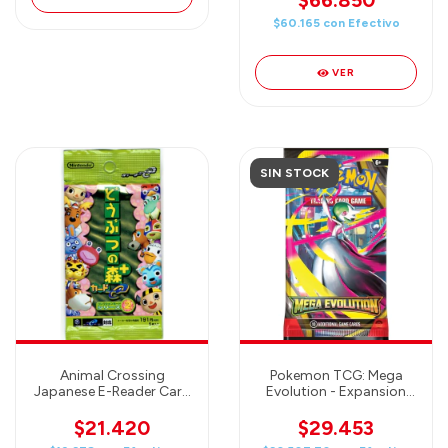
$66.850
$60.165
con
Efectivo
VER
SIN STOCK
Animal Crossing
Pokemon TCG: Mega
Japanese E-Reader Card
Evolution - Expansion
(Dobutsu no Mori e+
Pack (1 booster)
Gamecube) 5 Cards -
$21.420
$29.453
booster