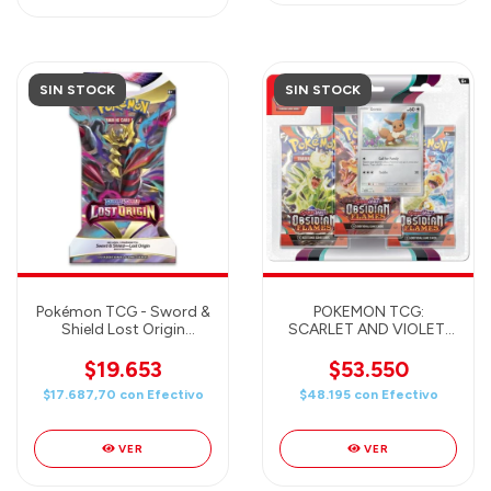
SIN STOCK
SIN STOCK
Pokémon TCG - Sword &
POKEMON TCG:
Shield Lost Origin
SCARLET AND VIOLET:
Sleeved Booster
OBSIDIAN FLAMES: 3
PACK BOOSTER BLISTER
$19.653
$53.550
(3 BOOSTER +Special
$17.687,70
con
Efectivo
$48.195
con
Efectivo
Promo Card)
VER
VER