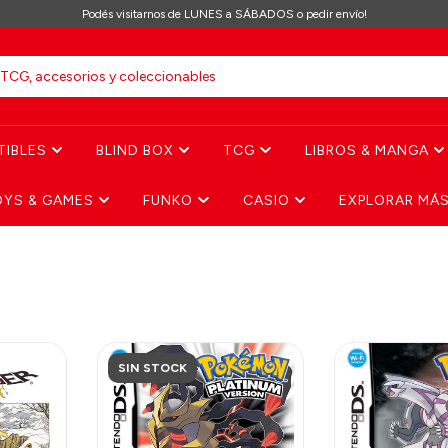
Podés visitarnos de LUNES a SÁBADOS o pedir envío!
TIBLES
BLIND BOX
TCG
LIBROS & MANGA
OYS & GAMES
FUNKO
CASIO
EXPLORAR MÁ
SIN STOCK