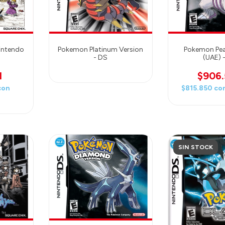
Nintendo
Pokemon Platinum Version
Pokemon Pea
- DS
(UAE) 
1
$906
con
$815.850
co
SIN STOCK