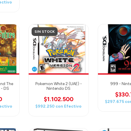
ectivo
SIN STOCK
and The
Pokemon White 2 (UAE) -
999 - Nin
 - DS
Nintendo DS
$330
0
$1.102.500
$297.675
co
ectivo
$992.250
con
Efectivo