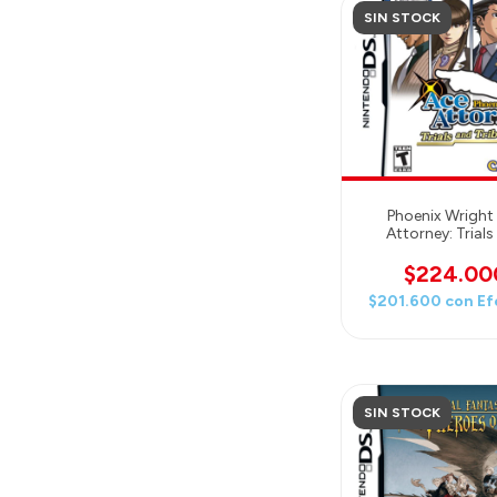
SIN STOCK
Phoenix Wright
Attorney: Trial
Tribulations - Nin
$224.00
$201.600
con
Ef
SIN STOCK