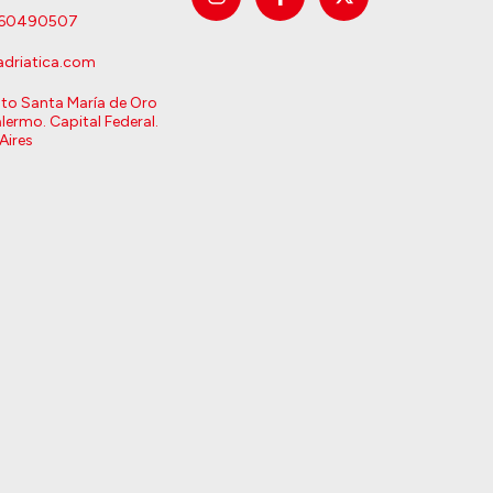
160490507
driatica.com
sto Santa María de Oro
lermo. Capital Federal.
Aires