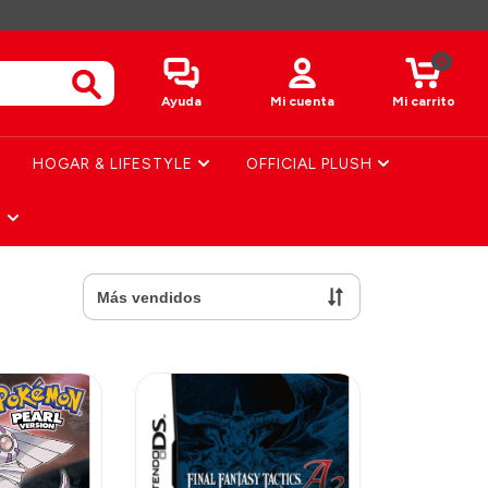
0
Ayuda
Mi cuenta
Mi carrito
HOGAR & LIFESTYLE
OFFICIAL PLUSH
S