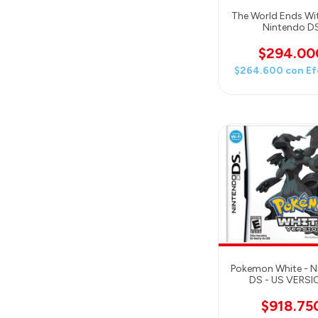
The World Ends Wi
Nintendo D
$294.00
$264.600
con
Ef
Pokemon White - N
DS - US VERSI
SEALED
$918.75