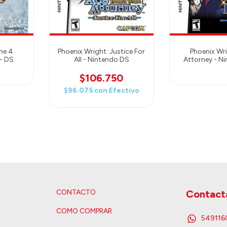
The 4
Phoenix Wright: Justice For
Phoenix Wri
 - DS
All - Nintendo DS
Attorney - N
$106.750
$96.075
con
Efectivo
CONTACTO
Contact
COMO COMPRAR
54911