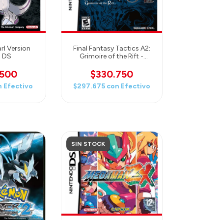
rl Version
Final Fantasy Tactics A2:
- DS
Grimoire of the Rift -
Nintendo DS
.500
$330.750
n
Efectivo
$297.675
con
Efectivo
SIN STOCK