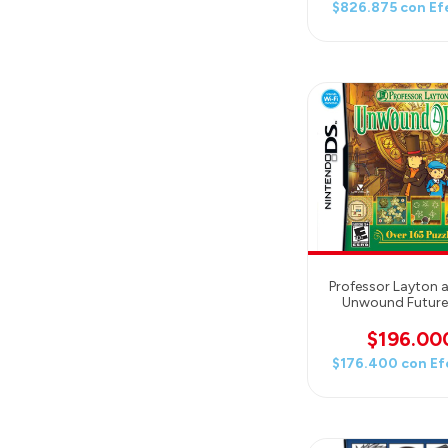
$826.875
con
Ef
Professor Layton 
Unwound Future
$196.00
$176.400
con
Ef