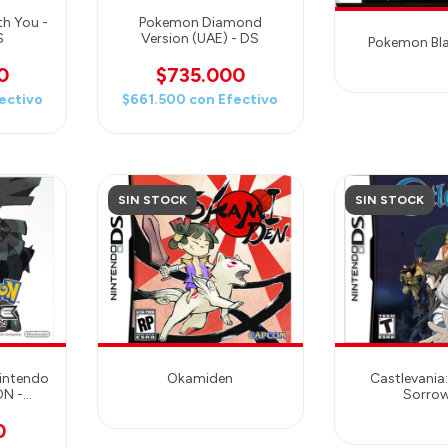
th You -
Pokemon Diamond
S
Version (UAE) - DS
Pokemon Bla
0
$735.000
ectivo
$661.500
con
Efectivo
SIN STOCK
SIN STOCK
intendo
Okamiden
Castlevania
ON -
Sorro
0