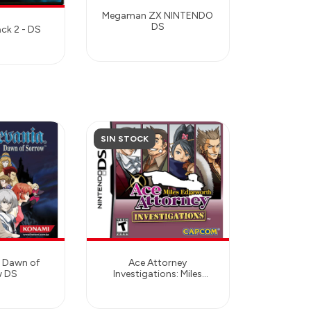
Megaman ZX NINTENDO
DS
ck 2 - DS
SIN STOCK
: Dawn of
Ace Attorney
w DS
Investigations: Miles
Edgeworth