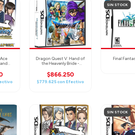
SIN STOCK
 Ace
Dragon Quest V: Hand of
Final Fantas
s and
the Heavenly Bride -
tendo DS
Nintendo DS
0
$866.250
ectivo
$779.625
con
Efectivo
SIN STOCK