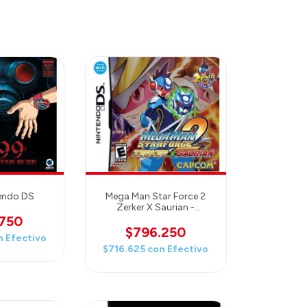
tendo DS
Mega Man Star Force 2
Zerker X Saurian -
Nintendo DS Megaman
.750
$796.250
n
Efectivo
$716.625
con
Efectivo