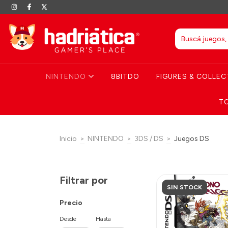
NINTENDO
8BITDO
FIGURES & COLLEC
T
Inicio
>
NINTENDO
>
3DS / DS
>
Juegos DS
Filtrar por
SIN STOCK
Precio
Desde
Hasta