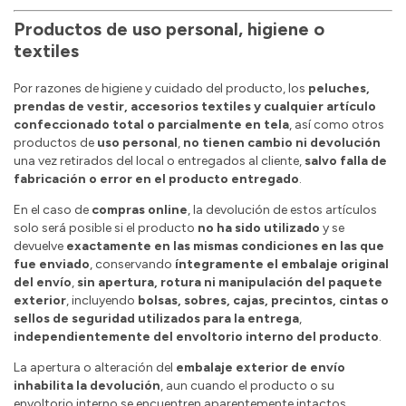
Productos de uso personal, higiene o
textiles
Por razones de higiene y cuidado del producto, los
peluches,
prendas de vestir, accesorios textiles y cualquier artículo
confeccionado total o parcialmente en tela
, así como otros
productos de
uso personal
,
no tienen cambio ni devolución
una vez retirados del local o entregados al cliente,
salvo falla de
fabricación o error en el producto entregado
.
En el caso de
compras online
, la devolución de estos artículos
solo será posible si el producto
no ha sido utilizado
y se
devuelve
exactamente en las mismas condiciones en las que
fue enviado
, conservando
íntegramente el embalaje original
del envío
,
sin apertura, rotura ni manipulación del paquete
exterior
, incluyendo
bolsas, sobres, cajas, precintos, cintas o
sellos de seguridad utilizados para la entrega
,
independientemente del envoltorio interno del producto
.
La apertura o alteración del
embalaje exterior de envío
inhabilita la devolución
, aun cuando el producto o su
envoltorio interno se encuentren aparentemente intactos.