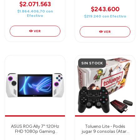
Edition for Xbox Series
$2.071.563
X|S, Xbox One, and
$243.600
$1.864.406,70
con
Windows Devices
Efectivo
$219.240
con
Efectivo
VER
VER
SIN STOCK
ASUS ROG Ally 7" 120Hz
Tolueno Lite - Podés
FHD 1080p Gaming
jugar 9 consolas (Atari,
Handheld - AMD Ryzen
NES (Family Game),