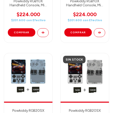
Powkiddy RGB10X
Powkiddy RGB10X
Handheld Console, Mini
Handheld Console, Mini
Retro Games Console -
Retro Games Console -
3,5 inch PANTALLA IPS -
3,5 inch PANTALLA IPS -
$224.000
$224.000
16GB+128GB + 20000
16GB+128GB + 20000
$201.600
con
Efectivo
$201.600
con
Efectivo
Games (YELLOW)
Games
Consola retro portátil
(TRANSPARENTLY
con más
BLACK) Consola retro
port
SIN STOCK
Powkiddy RGB20SX
Powkiddy RGB20SX