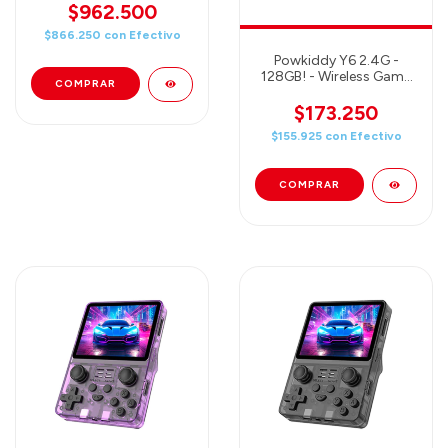
$962.500
$866.250
con
Efectivo
Powkiddy Y6 2.4G -
128GB! - Wireless Game
Tv Stick Retro PS1 Family
Portable Video Game
$173.250
Console 4K HD Support
$155.925
con
Efectivo
Multiplayer