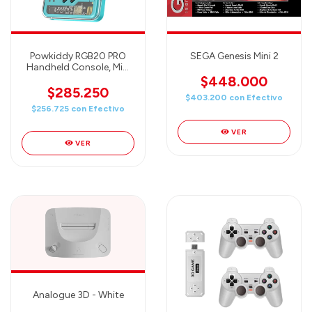
Powkiddy RGB20 PRO
SEGA Genesis Mini 2
Handheld Console, Mini
Retro Games Console -
$448.000
3,2 inch PANTALLA IPS -
$285.250
$403.200
con
Efectivo
16GB+128GB + 20000
$256.725
con
Efectivo
Games (SKY BLUE)
Consola retro portátil
VER
con
VER
Analogue 3D - White