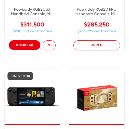
Powkiddy RGB20SX
Powkiddy RGB20 PRO
Handheld Console, Mini
Handheld Console, Mini
Retro Games Console -
Retro Games Console -
4 inch PANTALLA IPS -
3,2 inch PANTALLA IPS -
$311.500
$285.250
16GB+128GB + 20000
16GB+128GB + 20000
$280.350
con
Efectivo
$256.725
con
Efectivo
Games
Games (YELLOW)
(TRANSPARENTLY
Consola retro portátil
BLACK) Consola retro
con m
VER
portá
SIN STOCK