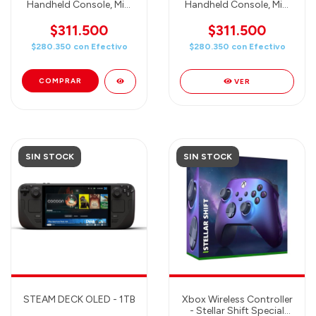
Handheld Console, Mini
Handheld Console, Mini
Retro Games Console -
Retro Games Console -
4 inch PANTALLA IPS -
4 inch PANTALLA IPS -
$311.500
$311.500
16GB+128GB + 20000
16GB+128GB + 20000
$280.350
con
Efectivo
$280.350
con
Efectivo
Games
Games
(TRANSPARENTLY BLUE)
(TRANSPARENTLY
Consola retro portát
WHITE) Consola retro
VER
portá
SIN STOCK
SIN STOCK
STEAM DECK OLED - 1TB
Xbox Wireless Controller
- Stellar Shift Special