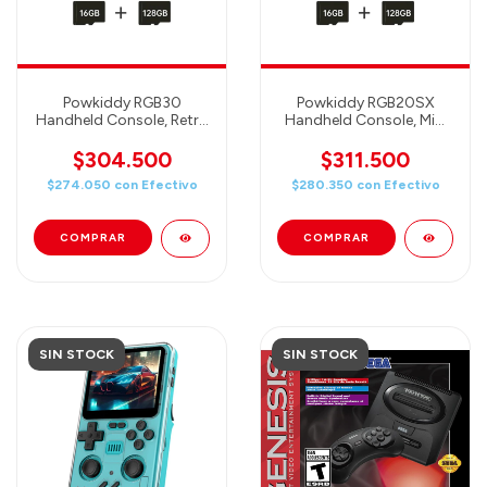
Powkiddy RGB30
Powkiddy RGB20SX
Handheld Console, Retro
Handheld Console, Mini
Games Console - 4 inch
Retro Games Console -
PANTALLA IPS -
4 inch PANTALLA IPS -
$304.500
$311.500
16GB+128GB + 20000
16GB+128GB + 20000
$274.050
con
Efectivo
$280.350
con
Efectivo
Games (YELLOW)
Games (YELLOW)
Consola retro portátil
Consola retro portátil
con más de 20 mi
con más d
SIN STOCK
SIN STOCK