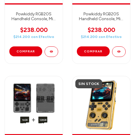
Powkiddy RGB20S
Powkiddy RGB20S
Handheld Console, Mini
Handheld Console, Mini
Retro Games Console -
Retro Games Console -
3,5 inch PANTALLA IPS -
3,5 inch PANTALLA IPS -
$238.000
$238.000
16GB+128GB + 20000
16GB+128GB + 20000
$214.200
con
Efectivo
$214.200
con
Efectivo
Games
Games
(TRANSPARENTLY
(TRANSPARENTLY
PURPLE) Consola retro
BLACK) Consola retro
por
port
SIN STOCK