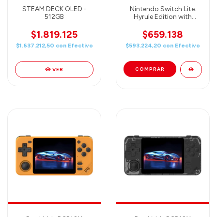
STEAM DECK OLED -
Nintendo Switch Lite:
512GB
Hyrule Edition with
Bonus Nintendo Switch
Online + Expansion Pack
$1.819.125
$659.138
$1.637.212,50
con
Efectivo
$593.224,20
con
Efectivo
VER