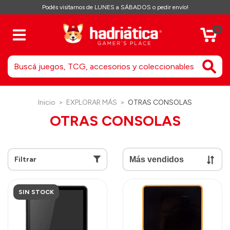
Podés visitarnos de LUNES a SÁBADOS o pedir envío!
0
Inicio
>
EXPLORAR MÁS
>
OTRAS CONSOLAS
OTRAS CONSOLAS
Filtrar
SIN STOCK