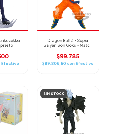
enkozekkei
Dragon Ball Z - Super
npresto
Saiyan Son Goku - Match
Makers
500
$99.785
n
Efectivo
$89.806,50
con
Efectivo
SIN STOCK