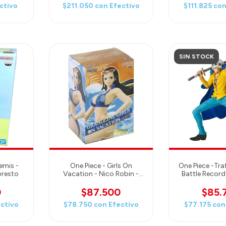
ctivo
$211.050
con
Efectivo
$111.825
co
SIN STOCK
emis -
One Piece - Girls On
One Piece -Tra
presto
Vacation - Nico Robin -
Battle Record
Banpresto
Banpr
0
$87.500
$85.
ctivo
$78.750
con
Efectivo
$77.175
con