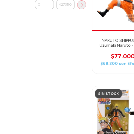
NARUTO SHIPPU
Uzumaki Naruto - 
Effectreme - Ban
$77.00
$69.300
con
Ef
SIN STOCK