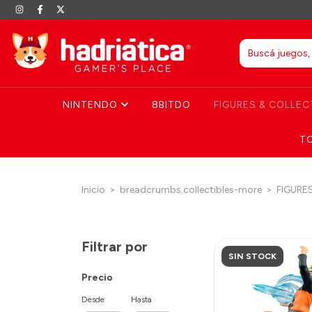
NINTENDO
8BITDO
FIGURES & COLLEC
T
Inicio
>
breadcrumbs.collectibles-more
>
FIGURE
Filtrar por
SIN STOCK
Precio
Desde
Hasta