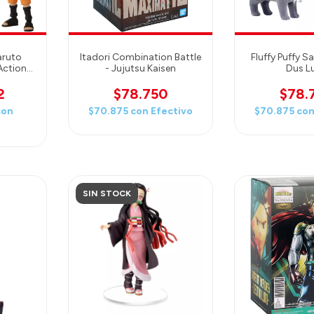
aruto
Itadori Combination Battle
Fluffy Puffy S
Action
- Jujutsu Kaisen
Dus L
2
$78.750
$78.
con
$70.875
con
Efectivo
$70.875
co
SIN STOCK