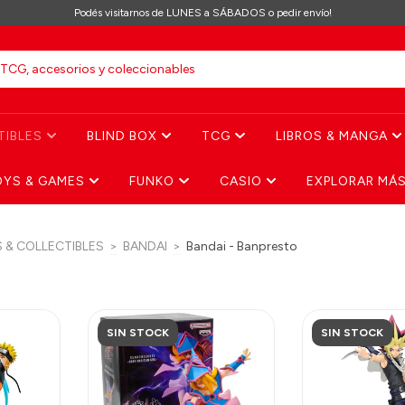
Podés visitarnos de LUNES a SÁBADOS o pedir envío!
TIBLES
BLIND BOX
TCG
LIBROS & MANGA
OYS & GAMES
FUNKO
CASIO
EXPLORAR MÁ
S & COLLECTIBLES
>
BANDAI
>
Bandai - Banpresto
SIN STOCK
SIN STOCK