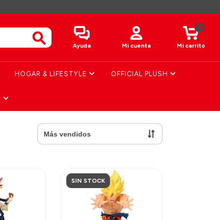
0
Ayuda
Mi cuenta
Mi carrito
HOGAR & LIFESTYLE
OFFICIAL PLUSH
S
SIN STOCK