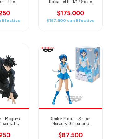
n - The
Boba Fett - 1/12 Scale
eskar Armor
Plastic Model Kit
 Ver.) - 1/12
.250
$175.000
 Model Kit
n
Efectivo
$157.500
con
Efectivo
n - Megumi
Sailor Moon - Sailor
Maximatic
Mercury Glitter and
Glamours - Banpresto
.250
$87.500