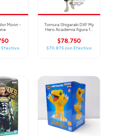
ailor Moon -
Tomura Shigaraki DXF My
una
Hero Academia figura 16
cm
750
$78.750
n
Efectivo
$70.875
con
Efectivo