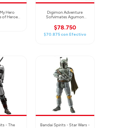
 My Hero
Digimon Adventure
 of Heroes
Sofvimates Agumon
ial - Bandai
Statue
$78.750
$70.875
con
Efectivo
its - The
Bandai Spirits - Star Wars -