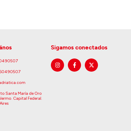
ános
Sigamos conectados
60490507
160490507
driatica.com
sto Santa María de Oro
lermo. Capital Federal.
Aires