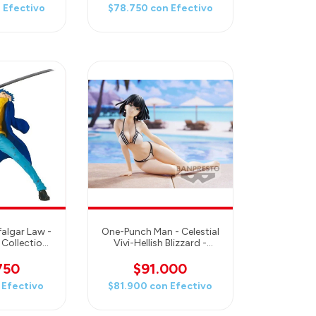
n
Efectivo
$78.750
con
Efectivo
falgar Law -
One-Punch Man - Celestial
 Collection
Vivi-Hellish Blizzard -
esto
Figure Banpresto
750
$91.000
Efectivo
$81.900
con
Efectivo