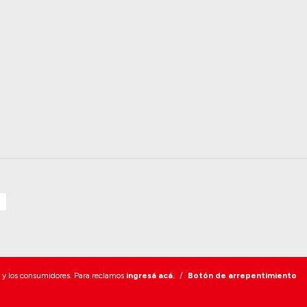
 y los consumidores. Para reclamos
ingresá acá.
/
Botón de arrepentimiento