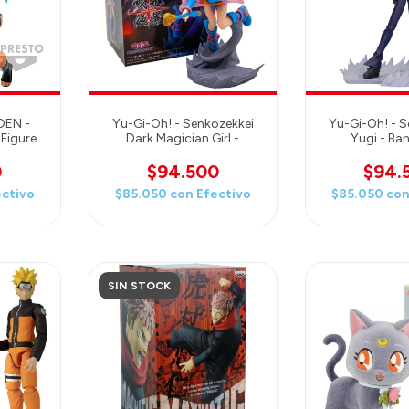
DEN -
Yu-Gi-Oh! - Senkozekkei
Yu-Gi-Oh! - S
Figure
Dark Magician Girl -
Yugi - Ba
presto
Banpresto
0
$94.500
$94.
ectivo
$85.050
con
Efectivo
$85.050
co
SIN STOCK