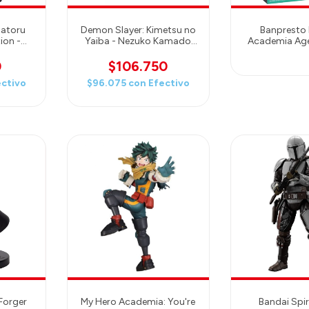
Satoru
Demon Slayer: Kimetsu no
Banpresto
ion -
Yaiba - Nezuko Kamado
Academia Age
e 26cm
SPM Prize Figure (Sibling
Lemillion Spec
Bond Ver.)
0
$106.750
ectivo
$96.075
con
Efectivo
 Forger
My Hero Academia: You're
Bandai Spir