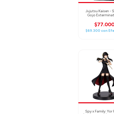
Jujutsu Kaisen - 
Gojo Exterminat
Luminasta Figur
$77.00
$69.300
con
Ef
Spy x Family: Yor