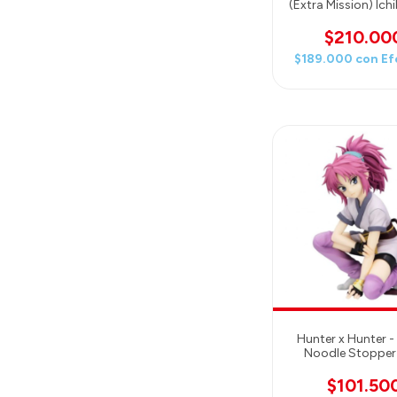
(Extra Mission) Ic
Figure by Ban
$210.00
$189.000
con
Ef
Hunter x Hunter -
Noodle Stopper 
Figure
$101.50