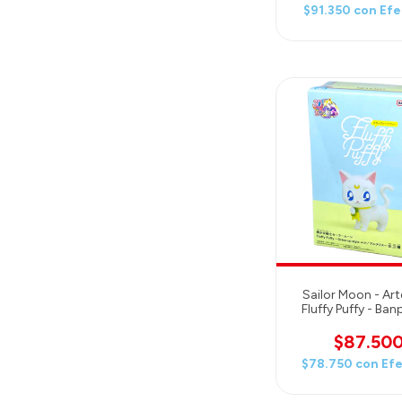
$91.350
con
Efe
Sailor Moon - Art
Fluffy Puffy - Ban
$87.50
$78.750
con
Efe