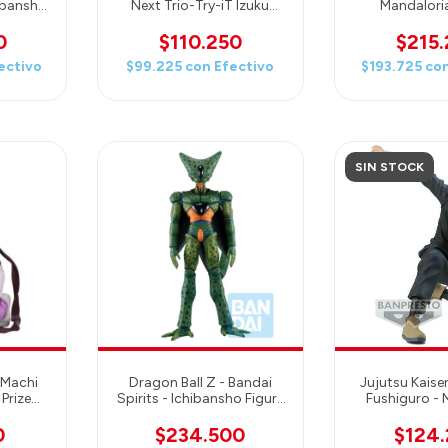
hibansho
Next Trio-Try-iT Izuku
Mandaloria
dai
Midoriya
Mandalorian B
(Silver Coating
0
$110.250
$215
Scale Plastic
ectivo
$99.225
con
Efectivo
$193.725
co
SIN STOCK
 Machi
Dragon Ball Z - Bandai
Jujutsu Kaise
Prize
Spirits - Ichibansho Figure
Fushiguro - 
Cell (1st Form)
0
$234.500
$124