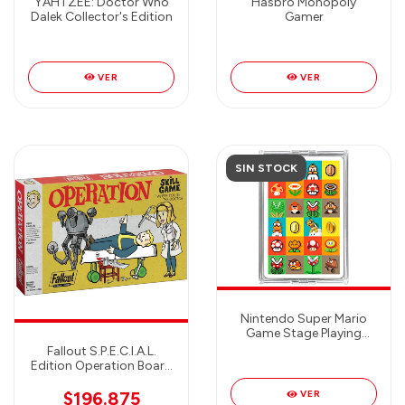
YAHTZEE: Doctor Who
Hasbro Monopoly
Dalek Collector's Edition
Gamer
VER
VER
SIN STOCK
Nintendo Super Mario
Game Stage Playing
Cards
Fallout S.P.E.C.I.A.L.
Edition Operation Board
Game
$196.875
VER