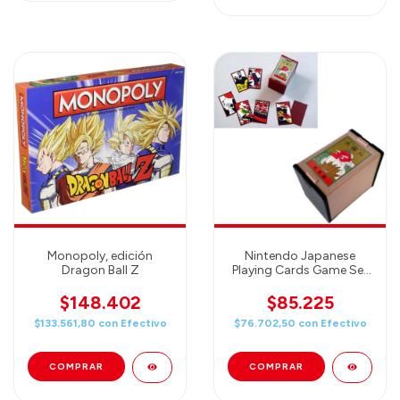
Monopoly, edición
Nintendo Japanese
Dragon Ball Z
Playing Cards Game Set
Hanafuda Marufuku
TENGU RED
$148.402
$85.225
$133.561,80
con
Efectivo
$76.702,50
con
Efectivo