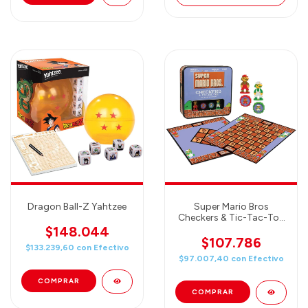
Dragon Ball-Z Yahtzee
Super Mario Bros
Checkers & Tic-Tac-Toe
Collector's Edition
$148.044
Board Game
$107.786
$133.239,60
con
Efectivo
$97.007,40
con
Efectivo