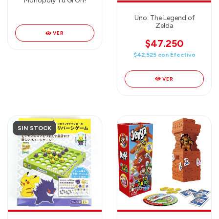
Monopoly Yu Gi Oh!
Uno: The Legend of
Zelda
VER
$47.250
$42.525
con
Efectivo
VER
SIN STOCK