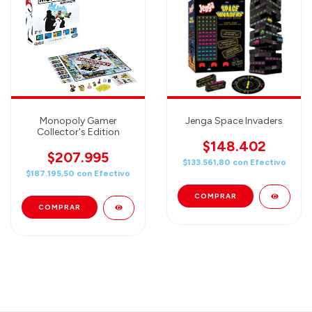
Monopoly Gamer
Jenga Space Invaders
Collector's Edition
$148.402
$207.995
$133.561,80
con
Efectivo
$187.195,50
con
Efectivo