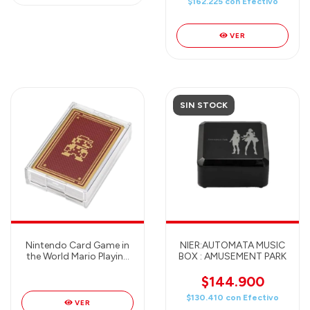
$162.225
con
Efectivo
VER
SIN STOCK
Nintendo Card Game in
NIER:AUTOMATA MUSIC
the World Mario Playing
BOX : AMUSEMENT PARK
Cards Dot - CARTAS
POKER OFICIALES
$144.900
$130.410
con
Efectivo
VER