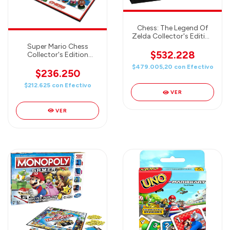
Chess: The Legend Of
Zelda Collector's Edition
Board Game - AJEDREZ
Super Mario Chess
ZELDA
$532.228
Collector's Edition
AJEDREZ
$479.005,20
con
Efectivo
$236.250
$212.625
con
Efectivo
VER
VER