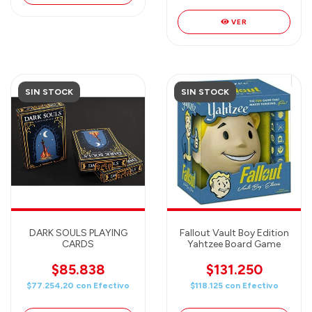
VER
SIN STOCK
SIN STOCK
DARK SOULS PLAYING
Fallout Vault Boy Edition
CARDS
Yahtzee Board Game
$85.838
$131.250
$77.254,20
con
Efectivo
$118.125
con
Efectivo