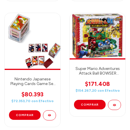
Super Mario Adventures
Attack Ball BOWSER
CASTLE BALL DELUXE -
Nintendo Japanese
Epoch Games
$171.408
Playing Cards Game Set
Hanafuda Miyako no
$154.267,20
con
Efectivo
Hana RED
$80.393
$72.353,70
con
Efectivo