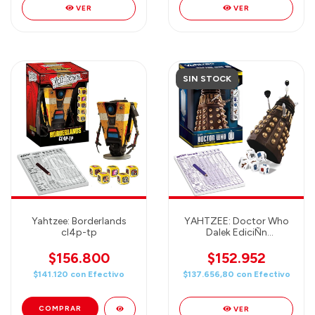
VER
VER
SIN STOCK
Yahtzee: Borderlands
YAHTZEE: Doctor Who
cl4p-tp
Dalek EdiciÑn
Coleccionista
$156.800
$152.952
$141.120
con
Efectivo
$137.656,80
con
Efectivo
VER