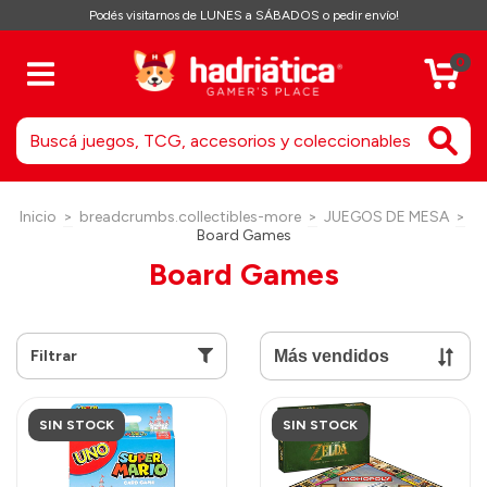
Podés visitarnos de LUNES a SÁBADOS o pedir envío!
0
Inicio
>
breadcrumbs.collectibles-more
>
JUEGOS DE MESA
>
Board Games
Board Games
Filtrar
SIN STOCK
SIN STOCK