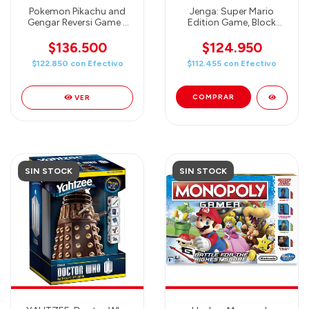
Pokemon Pikachu and
Jenga: Super Mario
Gengar Reversi Game -
Edition Game, Block
Ensky (Juego Reversi)
Stacking Tower Game
$136.500
$124.950
$122.850
con
Efectivo
$112.455
con
Efectivo
VER
SIN STOCK
SIN STOCK