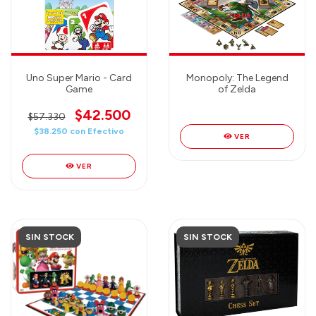
Uno Super Mario - Card
Monopoly: The Legend
Game
of Zelda
$42.500
$57.330
$38.250
con
Efectivo
VER
VER
SIN STOCK
SIN STOCK