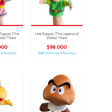
 Puppet (The
Link Puppet (The Legend of
da) Titere
Zelda) Titere
000
$98.000
n
Efectivo
$88.200
con
Efectivo