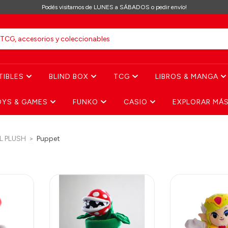
Podés visitarnos de LUNES a SÁBADOS o pedir envío!
TIBLES
BLIND BOX
TCG
LIBROS & MANGA
OYS & GAMES
FUNKO
CASIO
EXPLORAR MÁ
L PLUSH
>
Puppet