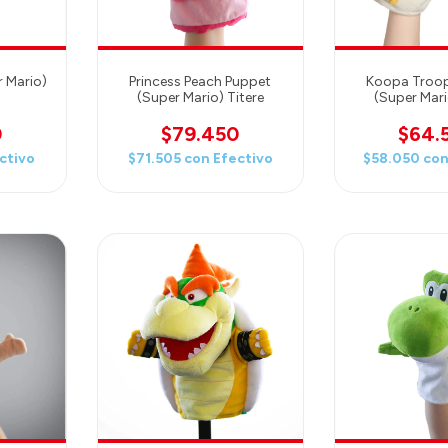
r Mario)
Princess Peach Puppet
Koopa Troo
(Super Mario) Titere
(Super Mari
0
$79.450
$64.
ctivo
$71.505
con
Efectivo
$58.050
co