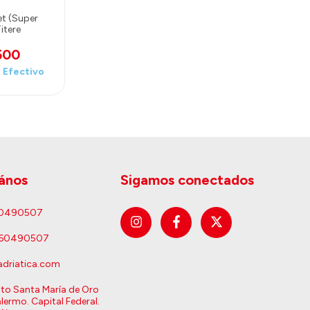
et (Super
itere
500
n
Efectivo
ános
Sigamos conectados
60490507
160490507
driatica.com
sto Santa María de Oro
lermo. Capital Federal.