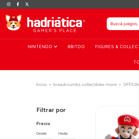
NINTENDO
8BITDO
FIGURES & COLLEC
T
Inicio
>
breadcrumbs.collectibles-more
>
OFFICIA
Filtrar por
Precio
Desde
Hasta