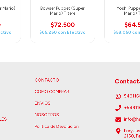
r Mario)
Bowser Puppet (Super
Yoshi Pupp
Mario) Titere
Mario) T
0
$72.500
$64.
ctivo
$65.250
con
Efectivo
$58.050
co
CONTACTO
Contact
COMO COMPRAR
54911
ENVIOS
+5491
NOSOTROS
LES
info@ha
Política de Devolución
Fray Ju
2150, Pa