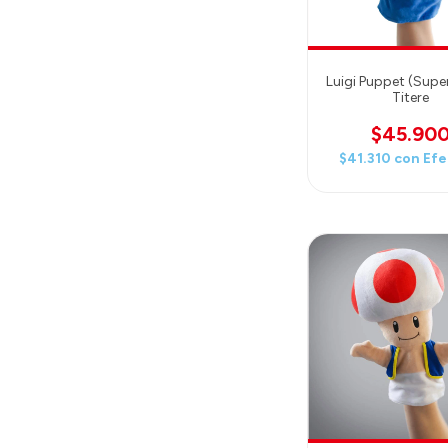
Luigi Puppet (Supe
Titere
$45.90
$41.310
con
Efe