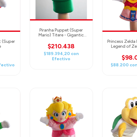
Piranha Puppet (Super
Mario) Titere - Gigantic
Piranha Plant
t (Super
Princess Zelda
$210.438
e
Legend of Zel
$189.394,20
con
$98.
Efectivo
fectivo
$88.200
co