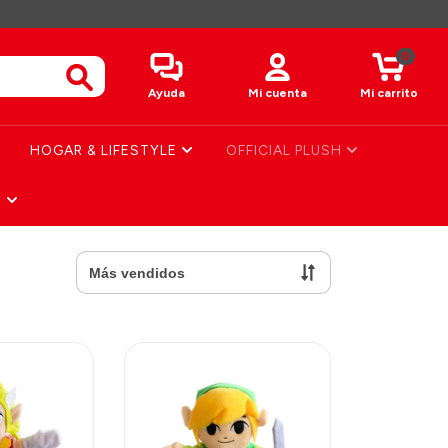
0
Ayuda
Mi cuenta
Mi carrito
HOGAR & LIFESTYLE
OFFICIAL PLUSH
S