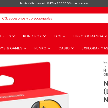
Podés visitarnos de LUNES a SÁBADOS o pedir envío!
TIBLES
BLIND BOX
TCG
LIBROS & MANGA
OYS & GAMES
FUNKO
CASIO
EXPLORAR MÁ
Ini
>
Ni
OR
N
(
N