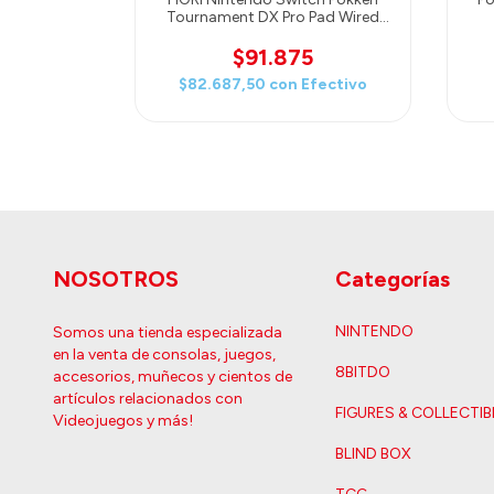
Tournament DX Pro Pad Wired
Controller Officially Licensed by
0
Nintendo and Pokemon
$91.875
ectivo
$82.687,50
con
Efectivo
NOSOTROS
Categorías
NINTENDO
Somos una tienda especializada
en la venta de consolas, juegos,
8BITDO
accesorios, muñecos y cientos de
artículos relacionados con
FIGURES & COLLECTIB
Videojuegos y más!
BLIND BOX