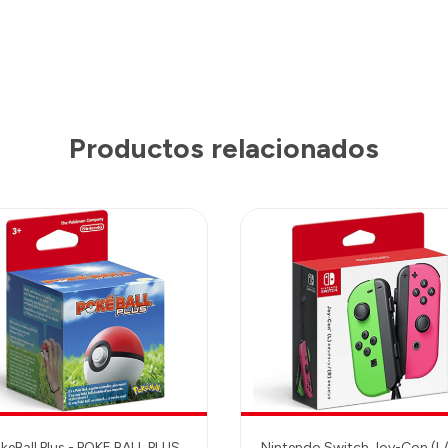
Productos relacionados
keBall Plus - POKE BALL PLUS
Nintendo Switch Joy-Con (L/