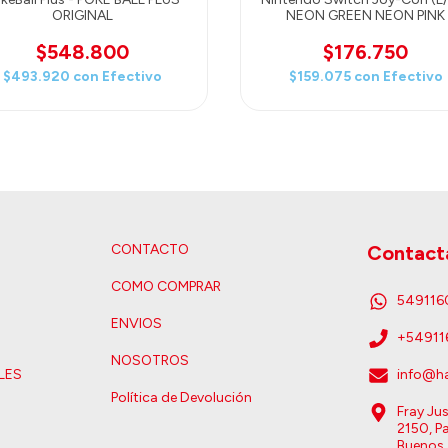
ORIGINAL
NEON GREEN NEON PINK
$548.800
$176.750
$493.920
con
Efectivo
$159.075
con
Efectivo
CONTACTO
Contact
COMO COMPRAR
54911
ENVIOS
+5491
NOSOTROS
LES
info@ha
Política de Devolución
Fray Ju
2150, Pa
Buenos 