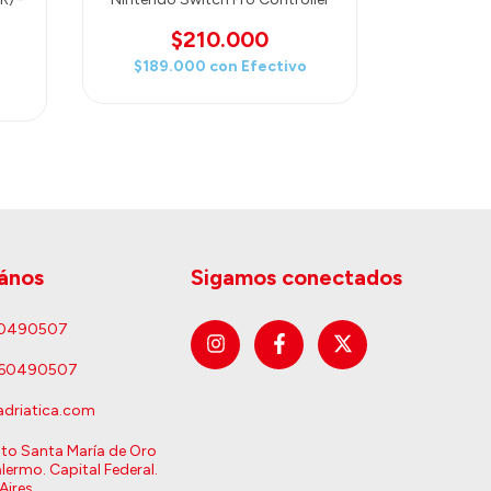
NEON
$210.000
$189.000
con
Efectivo
$181.
ános
Sigamos conectados
60490507
160490507
driatica.com
sto Santa María de Oro
lermo. Capital Federal.
Aires