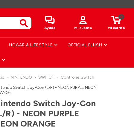
0
Ayuda
Mi cuenta
Mi carrito
HOGAR & LIFESTYLE
OFFICIAL PLUSH
S
cio
>
NINTENDO
>
SWITCH
>
Controles Switch
ntendo Switch Joy-Con (L/R) - NEON PURPLE NEON
ANGE
intendo Switch Joy-Con
L/R) - NEON PURPLE
EON ORANGE