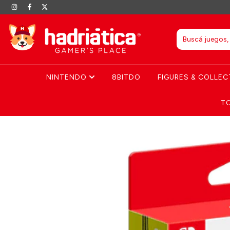
NINTENDO
8BITDO
FIGURES & COLLEC
T