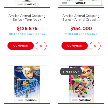
Amiibo Animal Crossing
Amiibo Animal Crossing
Series - Tom Nook
Series - Animal Crossing
Series 3-Pack Amiibo Kk
Slider (Totakeke) Cyrus,
$126.875
$154.000
Reese
$114.187,50
con
Efectivo
$138.600
con
Efectivo
SIN STOCK