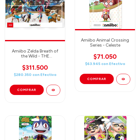
Amiibo Animal Crossing
Series - Celeste
Amiibo Zelda Breath of
$71.050
the Wild - THE
CHAMPIONS
$63.945
con
Efectivo
$311.500
$280.350
con
Efectivo