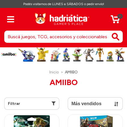
Podés visitarnos de LUNES a SÁBADOS o pedir envío!
0
Inicio
>
AMIIBO
AMIIBO
Filtrar