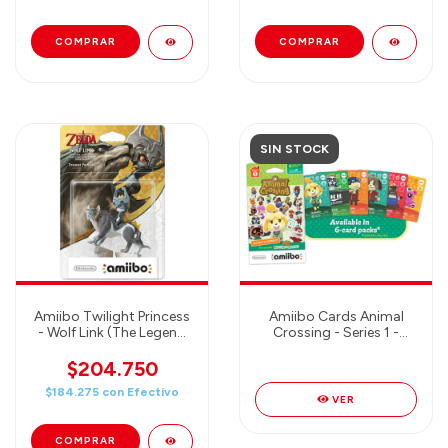
SIN STOCK
Amiibo Twilight Princess
Amiibo Cards Animal
- Wolf Link (The Legend
Crossing - Series 1 -
of Zelda series)
PACK de 6 Unidades
$204.750
$184.275
con
Efectivo
VER