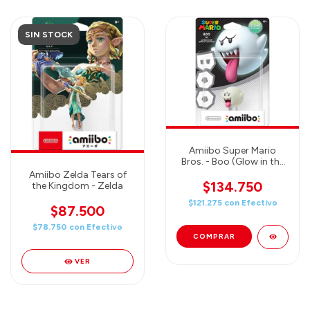
SIN STOCK
Amiibo Super Mario
Bros. - Boo (Glow in the
Dark!)
Amiibo Zelda Tears of
$134.750
the Kingdom - Zelda
$121.275
con
Efectivo
$87.500
$78.750
con
Efectivo
VER