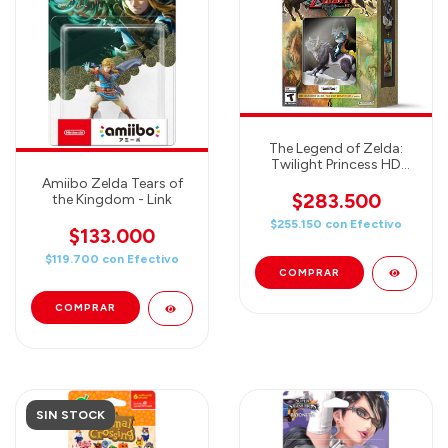
The Legend of Zelda:
Twilight Princess HD
BUNDLE (juego y Amiibo
Amiibo Zelda Tears of
Wolf Link)
$283.500
the Kingdom - Link
$255.150
con
Efectivo
$133.000
$119.700
con
Efectivo
SIN STOCK