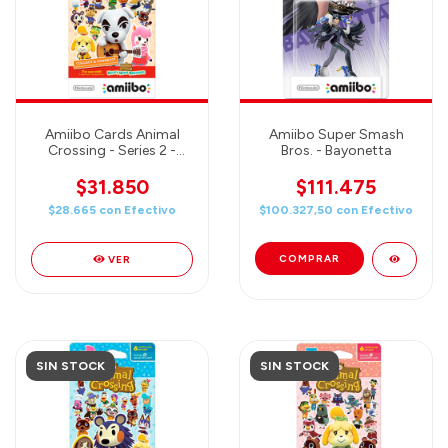
Amiibo Cards Animal
Amiibo Super Smash
Crossing - Series 2 -
Bros. - Bayonetta
PACK de 6 Unidades
$31.850
$111.475
$28.665
con
Efectivo
$100.327,50
con
Efectivo
VER
SIN STOCK
SIN STOCK