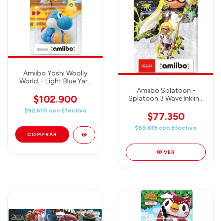
Amiibo Yoshi Woolly
World. - Light Blue Yarn
Yoshi
Amiibo Splatoon -
$102.900
Splatoon 3 Wave Inkling
Yellow
$92.610
con
Efectivo
$77.350
$69.615
con
Efectivo
VER