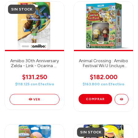
SIN STOCK
Amiibo 30th Anniversary
Animal Crossing : Amiibo
Zelda - Link - Ocarina of
Festival Wii U (incluye
Time
juego y dos amiibos!)
$131.250
$182.000
$118.125
con
Efectivo
$163.800
con
Efectivo
VER
SIN STOCK