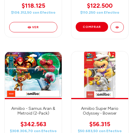
$118.125
$122.500
$106.312,50
con
Efectivo
$110.250
con
Efectivo
VER
Amiibo - Samus Aran &
Amiibo Super Mario
Metroid (2-Pack)
Odyssey - Bowser
$342.563
$56.315
$308.306,70
con
Efectivo
$50.683,50
con
Efectivo