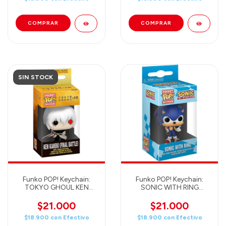
SIN STOCK
Funko POP! Keychain:
Funko POP! Keychain:
TOKYO GHOUL KEN
SONIC WITH RING
KANEKI FINAL BATTLE
20289
75522
$21.000
$21.000
$18.900
con
Efectivo
$18.900
con
Efectivo