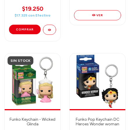
Edward on Scooter with
BLACK RANGER 72149 -
EIN - Llavero Funko
Llavero Funko
$19.250
VER
$17.325
con
Efectivo
SIN STOCK
Funko Keychain - Wicked
Funko Pop Keychain DC
Glinda
Heroes Wonder woman