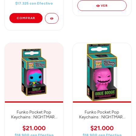
$17.325
con
Efectivo
VER
Funko Pocket Pop
Funko Pocket Pop
Keychains : NIGHTMARE
Keychains : NIGHTMARE
BEFORE CHRISTMAS -
BEFORE CHRISTMAS -
SALLY
OOGIE BOOGIE
$21.000
$21.000
$18.900
con
Efectivo
$18.900
con
Efectivo