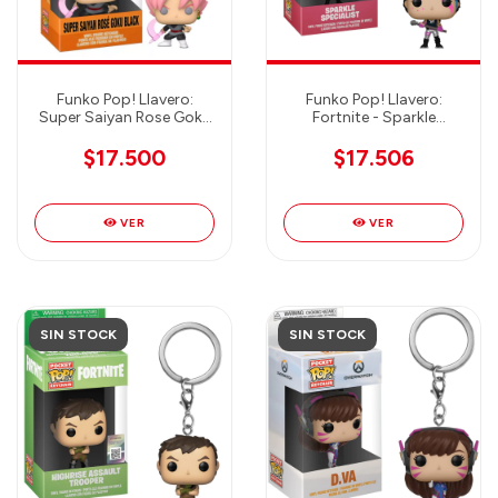
Funko Pop! Llavero:
Funko Pop! Llavero:
Super Saiyan Rose Goku
Fortnite - Sparkle
Black
Specialist
$17.500
$17.506
VER
VER
SIN STOCK
SIN STOCK