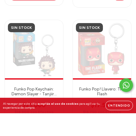
SIN STOCK
SIN STOCK
Funko Pop Keychain:
Funko Pop! Llavero: The
Demon Slayer - Tanjiiro
Flash
Kamado
$21.000
$17.500
Al navegar por este sitio
aceptás el uso de cookies
para agilizar tu
ENTENDIDO
experiencia de compra.
$18.900
con
Efectivo
$15.750
con
Efectivo
VER
VER