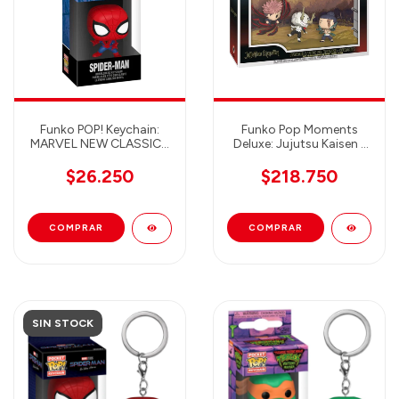
Funko POP! Keychain:
Funko Pop Moments
MARVEL NEW CLASSICS
Deluxe: Jujutsu Kaisen -
SPIDER-MAN
Itadori & Todo Vs.
Hanami - Season 1
$26.250
$218.750
SIN STOCK