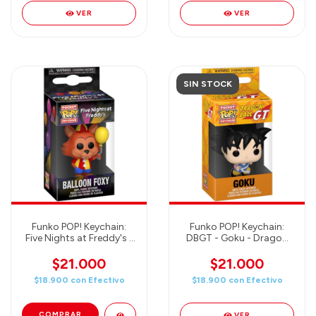
VER
VER
SIN STOCK
Funko POP! Keychain:
Funko POP! Keychain:
Five Nights at Freddy's -
DBGT - Goku - Dragon
Balloon Foxy Novelty
Ball Novelty Keyring
Keyring
$21.000
$21.000
$18.900
con
Efectivo
$18.900
con
Efectivo
VER