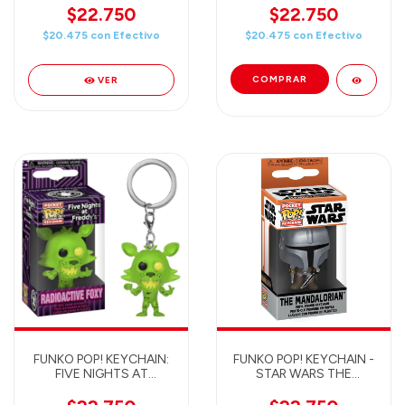
$22.750
$22.750
$20.475
con
Efectivo
$20.475
con
Efectivo
VER
FUNKO POP! KEYCHAIN:
FUNKO POP! KEYCHAIN -
FIVE NIGHTS AT
STAR WARS THE
FREDDYS - FOXY
MANDALORIAN S2 THE
RADIOACTIVE
MANDALORIAN 76546 -