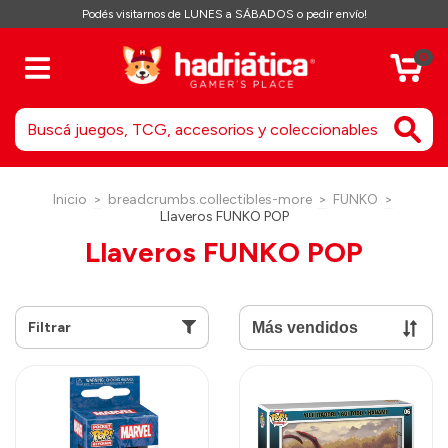
Podés visitarnos de LUNES a SÁBADOS o pedir envío!
0
Inicio
>
breadcrumbs.collectibles-more
>
FUNKO
>
Llaveros FUNKO POP
Llaveros FUNKO POP
Filtrar