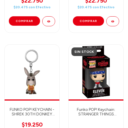
$22.750
$22.750
$20.475
con
Efectivo
$20.475
con
Efectivo
SIN STOCK
FUNKO POP! KEYCHAIN -
Funko POP! Keychain:
SHREK 30TH DONKEY
STRANGER THINGS
*EX* 82223
ELEVEN
$19.250