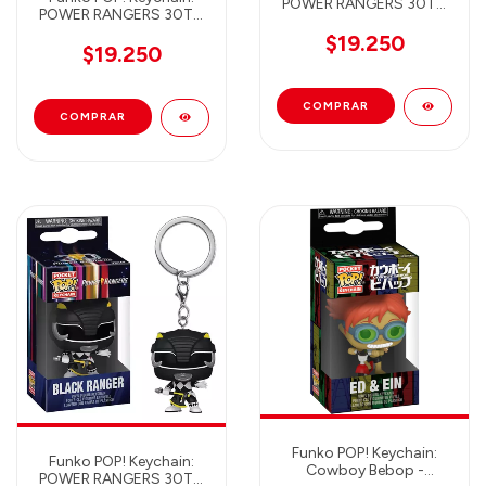
POWER RANGERS 30TH
POWER RANGERS 30TH
BLUE RANGER 72150 -
YELLOW RANGER 72153
Llavero Funko
$19.250
- Llavero Funko
$19.250
Funko POP! Keychain:
Funko POP! Keychain:
Cowboy Bebop -
POWER RANGERS 30TH