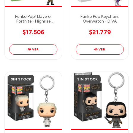
Funko Pop! Llavero:
Funko Pop Keychain:
Fortnite - Highrise
Overwatch - D.VA
Assault Trooper
$17.506
$21.779
VER
VER
SIN STOCK
SIN STOCK