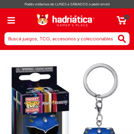
Podés visitarnos de LUNES a SÁBADOS o pedir envío!
0