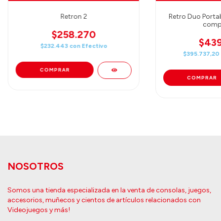
Retron 2
Retro Duo Porta
compa
$258.270
$439
$232.443
con
Efectivo
$395.737,20
NOSOTROS
Somos una tienda especializada en la venta de consolas, juegos,
accesorios, muñecos y cientos de artículos relacionados con
Videojuegos y más!