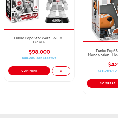
Funko Pop! Star Wars - AT-AT
DRIVER
Funko Pop! S
$98.000
Mandalorian - Ho
$88.200
con
Efectivo
Dual 
$42
$38.084,40