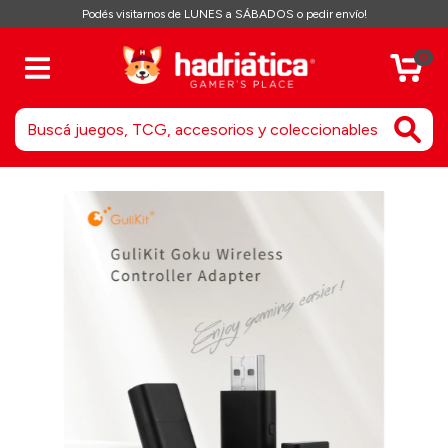
Podés visitarnos de LUNES a SÁBADOS o pedir envío!
0