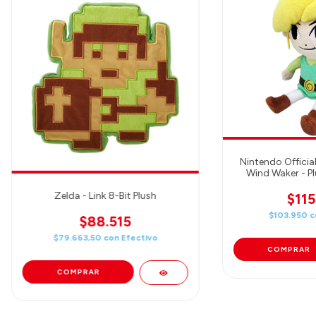
Nintendo Officia
Wind Waker - Pl
Zelda - Link 8-Bit Plush
$115
$103.950
c
$88.515
$79.663,50
con
Efectivo