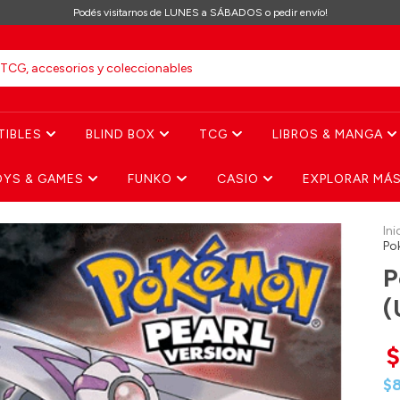
Podés visitarnos de LUNES a SÁBADOS o pedir envío!
TIBLES
BLIND BOX
TCG
LIBROS & MANGA
OYS & GAMES
FUNKO
CASIO
EXPLORAR MÁ
Ini
Po
P
(
$
$