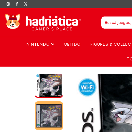
NINTENDO
8BITDO
FIGURES & COLLEC
T