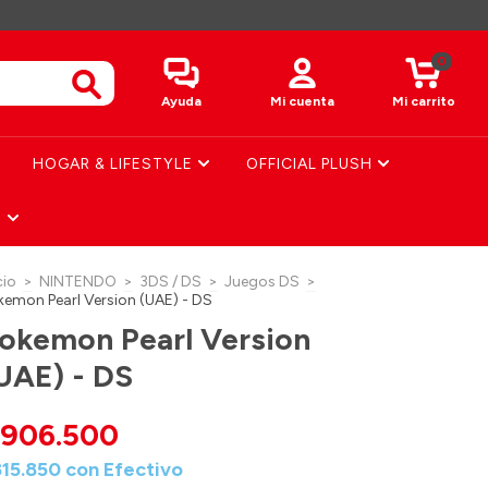
0
Ayuda
Mi cuenta
Mi carrito
HOGAR & LIFESTYLE
OFFICIAL PLUSH
S
cio
>
NINTENDO
>
3DS / DS
>
Juegos DS
>
kemon Pearl Version (UAE) - DS
okemon Pearl Version
UAE) - DS
906.500
815.850
con
Efectivo