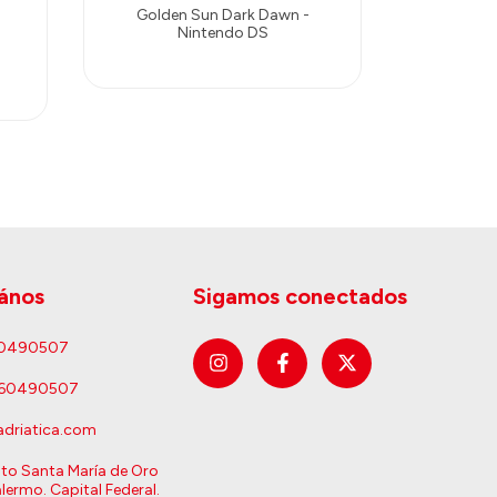
Golden Sun Dark Dawn -
The Wor
Nintendo DS
$264.
ános
Sigamos conectados
60490507
160490507
driatica.com
sto Santa María de Oro
lermo. Capital Federal.