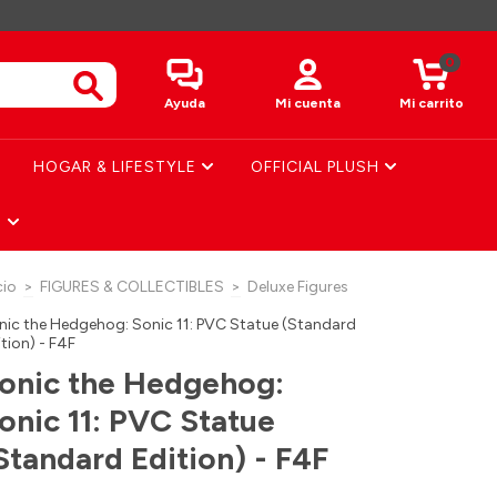
0
Ayuda
Mi cuenta
Mi carrito
HOGAR & LIFESTYLE
OFFICIAL PLUSH
S
cio
>
FIGURES & COLLECTIBLES
>
Deluxe Figures
nic the Hedgehog: Sonic 11: PVC Statue (Standard
tion) - F4F
onic the Hedgehog:
onic 11: PVC Statue
Standard Edition) - F4F