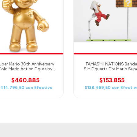
uper Mario 30th Anniversary
TAMASHII NATIONS Banda
Gold Mario Action Figure by
S.H.Figuarts Fire Mario Sup
TAITO Mario Gold
Mario Action Figure
$460.885
$153.855
$414.796,50
con
Efectivo
$138.469,50
con
Efectiv