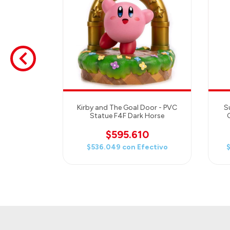
: Skyward
Link - GOOD
ANY
Kirby and The Goal Door - PVC
S
Statue F4F Dark Horse
$595.610
$536.049
con
Efectivo