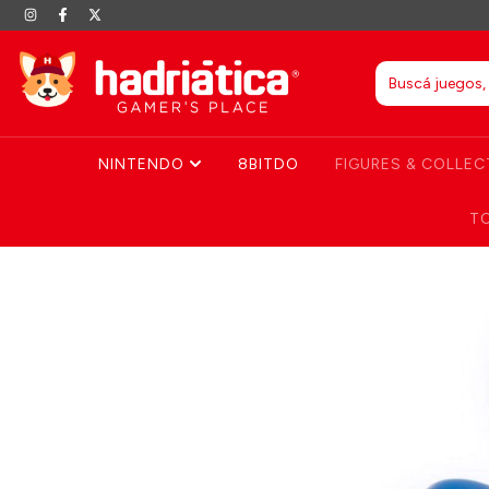
NINTENDO
8BITDO
FIGURES & COLLEC
T