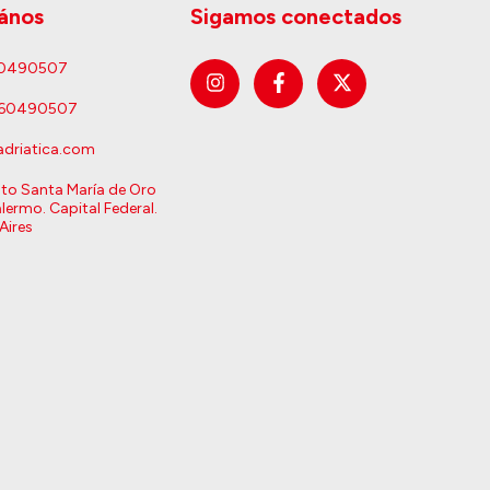
ános
Sigamos conectados
60490507
160490507
driatica.com
sto Santa María de Oro
lermo. Capital Federal.
Aires