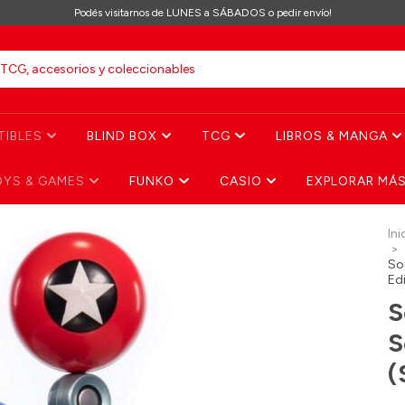
Podés visitarnos de LUNES a SÁBADOS o pedir envío!
TIBLES
BLIND BOX
TCG
LIBROS & MANGA
OYS & GAMES
FUNKO
CASIO
EXPLORAR MÁ
Ini
>
So
Edi
S
S
(