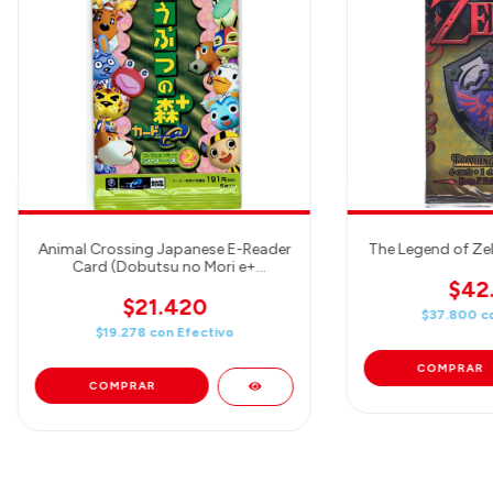
Animal Crossing Japanese E-Reader
The Legend of Ze
Card (Dobutsu no Mori e+
Gamecube) 5 Cards - booster
$42
$21.420
$37.800
c
$19.278
con
Efectivo