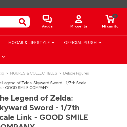
0
Ayuda
Mi cuenta
Mi carrito
HOGAR & LIFESTYLE
OFFICIAL PLUSH
S
cio
>
FIGURES & COLLECTIBLES
>
Deluxe Figures
e Legend of Zelda: Skyward Sword - 1/7th Scale
nk - GOOD SMILE COMPANY
he Legend of Zelda:
kyward Sword - 1/7th
cale Link - GOOD SMILE
COMPANY