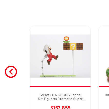
lda: Breath
TAMASHII NATIONS Bandai
Ki
VC Statue -
S.H.Figuarts Fire Mario Super
/ LED Base
Mario Action Figure
0
$153.855