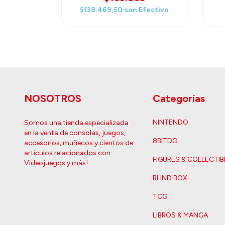
ectivo
$138.469,50
con
Efectivo
NOSOTROS
Categorías
NINTENDO
Somos una tienda especializada
en la venta de consolas, juegos,
8BITDO
accesorios, muñecos y cientos de
artículos relacionados con
FIGURES & COLLECTIB
Videojuegos y más!
BLIND BOX
TCG
LIBROS & MANGA