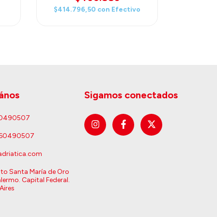
$414.796,50
con
Efectivo
ános
Sigamos conectados
60490507
160490507
driatica.com
sto Santa María de Oro
lermo. Capital Federal.
Aires