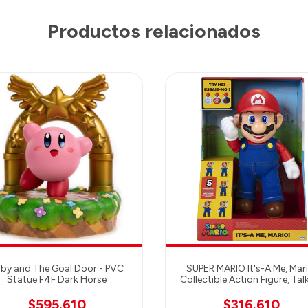
Productos relacionados
rby and The Goal Door - PVC
SUPER MARIO It's-A Me, Mari
Statue F4F Dark Horse
Collectible Action Figure, Tal
Posable Mario Figure, 30+ Phr
and Game Sounds - 12 Inch
$595.610
$316.610