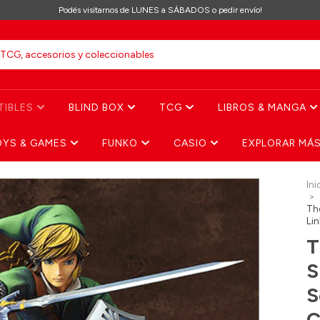
Podés visitarnos de LUNES a SÁBADOS o pedir envío!
TIBLES
BLIND BOX
TCG
LIBROS & MANGA
OYS & GAMES
FUNKO
CASIO
EXPLORAR MÁ
Ini
>
Th
Li
T
S
S