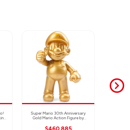
SIN STOCK
Zelda Brea
Statue by
Firs
o!
Super Mario 30th Anniversary
king
Gold Mario Action Figure by
$428
ases
TAITO Mario Gold
es
$460.885