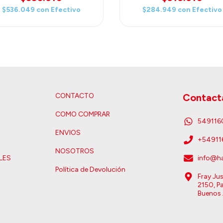
Tall! (30 cm)
$536.049
con
Efectivo
$284.949
con
Efectivo
CONTACTO
Contact
COMO COMPRAR
54911
ENVIOS
+5491
NOSOTROS
LES
info@ha
Política de Devolución
Fray Ju
2150, Pa
Buenos 